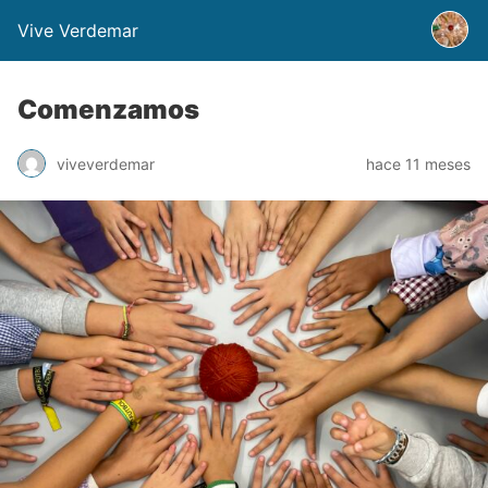
Vive Verdemar
Comenzamos
viveverdemar
hace 11 meses