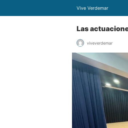
Vive Verdemar
Las actuacione
viveverdemar