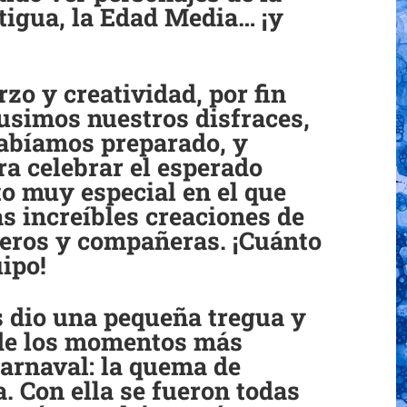
tigua, la Edad Media… ¡y
zo y creatividad, por fin
pusimos nuestros disfraces,
habíamos preparado, y
ra celebrar el esperado
o muy especial en el que
s increíbles creaciones de
eros y compañeras. ¡Cuánto
uipo!
s dio una pequeña tregua y
de los momentos más
Carnaval: la quema de
. Con ella se fueron todas