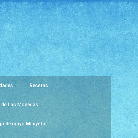
dades
Recetas
o y de Las Monedas
jo de mayo Miniyetis