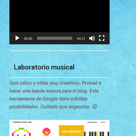
vídeo
00:00
04:17
Laboratorio musical
Sois niños y niñas muy creativos. Probad a
hacer una banda sonora para el blog. Esta
herramienta de Google tiene infinitas
posibilidades. Cuidado que engancha. 😉