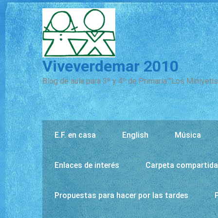
Viveverdemar 2010
Blog de aula para 3º y 4º de Primaria "Los Miniyeti
E.F. en casa
English
Música
Enlaces de interés
Carpeta compartida 
Propuestas para hacer por las tardes