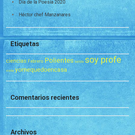
Día de la Poesía 2020
Héctor chef Manzanares
Etiquetas
soy profe
Polientes
ciencias
Febrero
salida
yomequedoencasa
visita
Comentarios recientes
Archivos