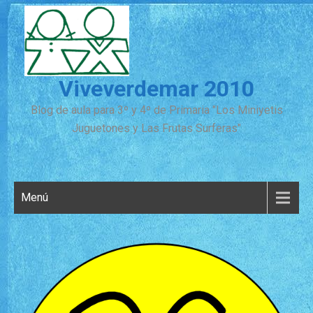
Viveverdemar 2010
Blog de aula para 3º y 4º de Primaria "Los Miniyetis
Juguetones y Las Frutas Surferas"
Menú