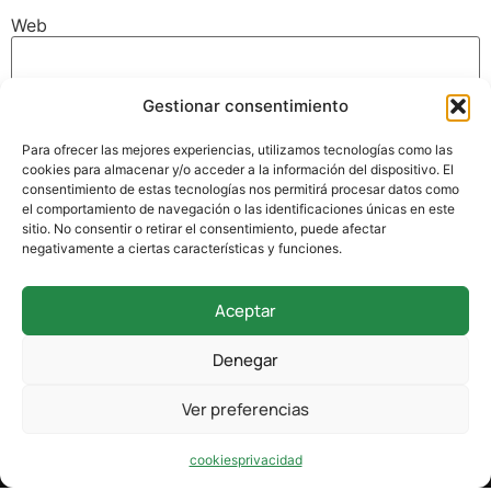
Web
Gestionar consentimiento
Guarda mi nombre, correo electrónico y web en este
navegador para la próxima vez que comente.
Para ofrecer las mejores experiencias, utilizamos tecnologías como las
cookies para almacenar y/o acceder a la información del dispositivo. El
consentimiento de estas tecnologías nos permitirá procesar datos como
el comportamiento de navegación o las identificaciones únicas en este
sitio. No consentir o retirar el consentimiento, puede afectar
negativamente a ciertas características y funciones.
Aceptar
942 338 169
Denegar
secretaria@colegioverdemar.com
Ver preferencias
La Llanilla, 102, 39012 Santander, Cantabria
cookies
privacidad