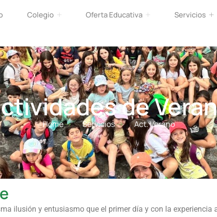
o
Colegio
Oferta Educativa
Servicios
ctividades de Vera
Home
Servicios
Act. Verano
ue
ma ilusión y entusiasmo que el primer día y con la experienci