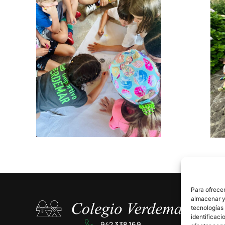
Para ofrecer
almacenar y/
tecnologías
identificaci
942 338 169