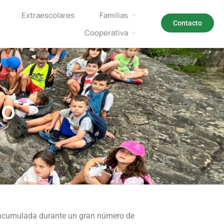
Extraescolares
Familias
Contacto
Cooperativa
no
a acumulada durante un gran número de