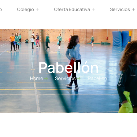
o
Colegio
Oferta Educativa
Servicios
Pabellón
Home
Servicios
Pabellón