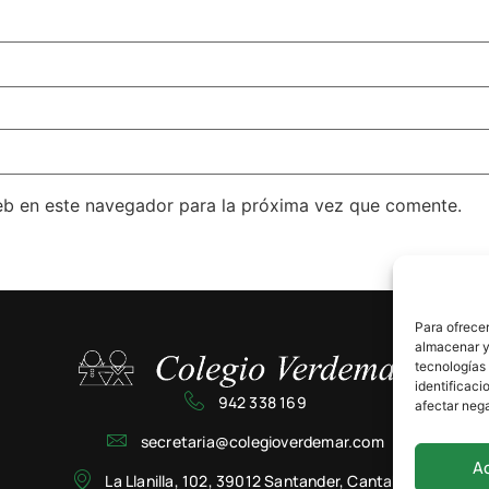
eb en este navegador para la próxima vez que comente.
Para ofrecer
almacenar y/
tecnologías
identificaci
942 338 169
afectar nega
secretaria@colegioverdemar.com
A
La Llanilla, 102, 39012 Santander, Cantabria