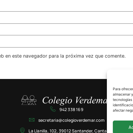
eb en este navegador para la próxima vez que comente.
Para ofrecer
almacenar y/
tecnologías
identificaci
942 338 169
afectar nega
secretaria@colegioverdemar.com
A
La Llanilla, 102, 39012 Santander, Cantabria