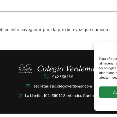
eb en este navegador para la próxima vez que comente.
Para ofrecer
almacenar y/
tecnologías
identificaci
942 338 169
afectar nega
secretaria@colegioverdemar.com
A
La Llanilla, 102, 39012 Santander, Cantabria