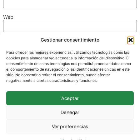
Web
Gestionar consentimiento
Guarda mi nombre, correo electrónico y web en este
navegador para la próxima vez que comente.
Para ofrecer las mejores experiencias, utilizamos tecnologías como las
cookies para almacenar y/o acceder a la información del dispositivo. El
consentimiento de estas tecnologías nos permitirá procesar datos como
el comportamiento de navegación o las identificaciones únicas en este
sitio. No consentir o retirar el consentimiento, puede afectar
negativamente a ciertas características y funciones.
Aceptar
942 338 169
Denegar
secretaria@colegioverdemar.com
Ver preferencias
La Llanilla, 102, 39012 Santander, Cantabria