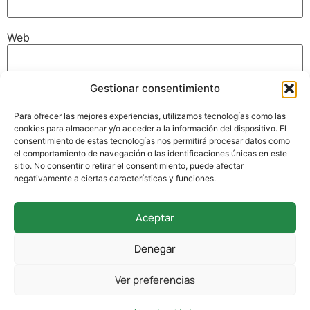
Web
Gestionar consentimiento
Guarda mi nombre, correo electrónico y web en este
navegador para la próxima vez que comente.
Para ofrecer las mejores experiencias, utilizamos tecnologías como las
cookies para almacenar y/o acceder a la información del dispositivo. El
consentimiento de estas tecnologías nos permitirá procesar datos como
el comportamiento de navegación o las identificaciones únicas en este
sitio. No consentir o retirar el consentimiento, puede afectar
negativamente a ciertas características y funciones.
Aceptar
942 338 169
Denegar
secretaria@colegioverdemar.com
Ver preferencias
La Llanilla, 102, 39012 Santander, Cantabria