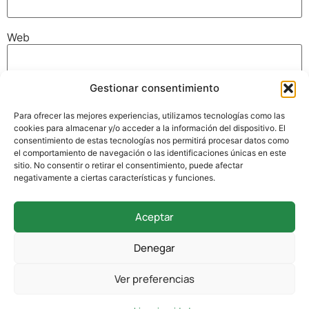
Web
Gestionar consentimiento
Guarda mi nombre, correo electrónico y web en este
navegador para la próxima vez que comente.
Para ofrecer las mejores experiencias, utilizamos tecnologías como las
cookies para almacenar y/o acceder a la información del dispositivo. El
consentimiento de estas tecnologías nos permitirá procesar datos como
el comportamiento de navegación o las identificaciones únicas en este
sitio. No consentir o retirar el consentimiento, puede afectar
negativamente a ciertas características y funciones.
Aceptar
942 338 169
Denegar
secretaria@colegioverdemar.com
Ver preferencias
La Llanilla, 102, 39012 Santander, Cantabria