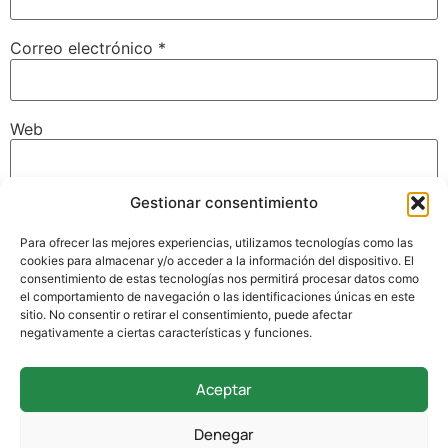
Correo electrónico
*
Web
Gestionar consentimiento
Guarda mi nombre, correo electrónico y web en este
navegador para la próxima vez que comente.
Para ofrecer las mejores experiencias, utilizamos tecnologías como las
cookies para almacenar y/o acceder a la información del dispositivo. El
consentimiento de estas tecnologías nos permitirá procesar datos como
el comportamiento de navegación o las identificaciones únicas en este
sitio. No consentir o retirar el consentimiento, puede afectar
negativamente a ciertas características y funciones.
Aceptar
942 338 169
Denegar