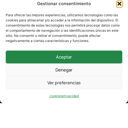
Gestionar consentimiento
Guarda mi nombre, correo electrónico y web en este
navegador para la próxima vez que comente.
Para ofrecer las mejores experiencias, utilizamos tecnologías como las
cookies para almacenar y/o acceder a la información del dispositivo. El
consentimiento de estas tecnologías nos permitirá procesar datos como
el comportamiento de navegación o las identificaciones únicas en este
sitio. No consentir o retirar el consentimiento, puede afectar
negativamente a ciertas características y funciones.
Aceptar
942 338 169
Denegar
secretaria@colegioverdemar.com
Ver preferencias
La Llanilla, 102, 39012 Santander, Cantabria
cookies
privacidad
Design by karma.
Privacidad
Cookies
Aviso Legal