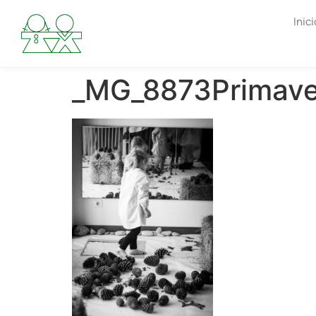
Inici
_MG_8873Primav