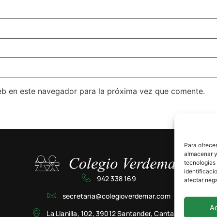
eb en este navegador para la próxima vez que comente.
Para ofrecer
almacenar y/
tecnologías
identificaci
942 338 169
afectar nega
secretaria@colegioverdemar.com
A
La Llanilla, 102, 39012 Santander, Cantabria