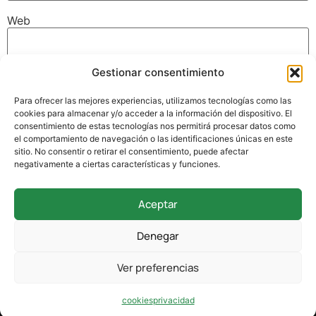
Web
Gestionar consentimiento
Guarda mi nombre, correo electrónico y web en este
navegador para la próxima vez que comente.
Para ofrecer las mejores experiencias, utilizamos tecnologías como las
cookies para almacenar y/o acceder a la información del dispositivo. El
consentimiento de estas tecnologías nos permitirá procesar datos como
el comportamiento de navegación o las identificaciones únicas en este
sitio. No consentir o retirar el consentimiento, puede afectar
negativamente a ciertas características y funciones.
Aceptar
942 338 169
Denegar
secretaria@colegioverdemar.com
Ver preferencias
La Llanilla, 102, 39012 Santander, Cantabria
cookies
privacidad