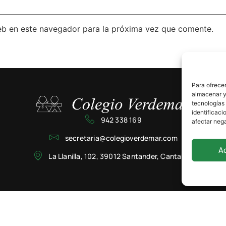
eb en este navegador para la próxima vez que comente.
Para ofrecer
almacenar y/
tecnologías
identificaci
942 338 169
afectar nega
secretaria@colegioverdemar.com
A
La Llanilla, 102, 39012 Santander, Cantabria
Privacidad
Cookies
Aviso Legal