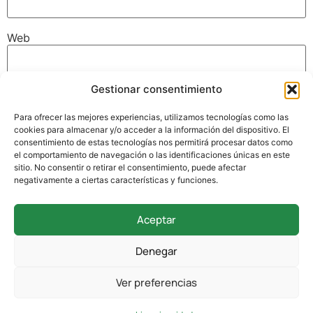
Web
Gestionar consentimiento
Guarda mi nombre, correo electrónico y web en este
navegador para la próxima vez que comente.
Para ofrecer las mejores experiencias, utilizamos tecnologías como las
cookies para almacenar y/o acceder a la información del dispositivo. El
consentimiento de estas tecnologías nos permitirá procesar datos como
el comportamiento de navegación o las identificaciones únicas en este
sitio. No consentir o retirar el consentimiento, puede afectar
negativamente a ciertas características y funciones.
Aceptar
942 338 169
Denegar
secretaria@colegioverdemar.com
Ver preferencias
La Llanilla, 102, 39012 Santander, Cantabria