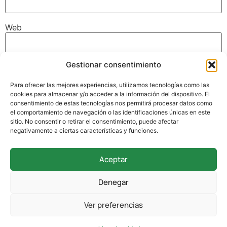
Web
Gestionar consentimiento
Guarda mi nombre, correo electrónico y web en este
navegador para la próxima vez que comente.
Para ofrecer las mejores experiencias, utilizamos tecnologías como las
cookies para almacenar y/o acceder a la información del dispositivo. El
consentimiento de estas tecnologías nos permitirá procesar datos como
el comportamiento de navegación o las identificaciones únicas en este
sitio. No consentir o retirar el consentimiento, puede afectar
negativamente a ciertas características y funciones.
Aceptar
942 338 169
Denegar
secretaria@colegioverdemar.com
Ver preferencias
La Llanilla, 102, 39012 Santander, Cantabria