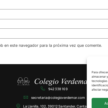
eb en este navegador para la próxima vez que comente.
Para ofrecer
almacenar y/
tecnologías
identificaci
942 338 169
afectar nega
secretaria@colegioverdemar.com
A
La Llanilla, 102, 39012 Santander, Cantabria