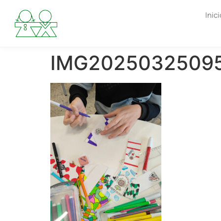
Inici
IMG2025032509