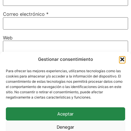
Correo electrónico
*
Web
Gestionar consentimiento
Guarda mi nombre, correo electrónico y web en este
navegador para la próxima vez que comente.
Para ofrecer las mejores experiencias, utilizamos tecnologías como las
cookies para almacenar y/o acceder a la información del dispositivo. El
consentimiento de estas tecnologías nos permitirá procesar datos como
el comportamiento de navegación o las identificaciones únicas en este
sitio. No consentir o retirar el consentimiento, puede afectar
negativamente a ciertas características y funciones.
Aceptar
942 338 169
Denegar