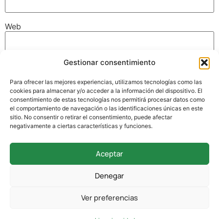
Web
Gestionar consentimiento
Guarda mi nombre, correo electrónico y web en este
navegador para la próxima vez que comente.
Para ofrecer las mejores experiencias, utilizamos tecnologías como las
cookies para almacenar y/o acceder a la información del dispositivo. El
consentimiento de estas tecnologías nos permitirá procesar datos como
el comportamiento de navegación o las identificaciones únicas en este
sitio. No consentir o retirar el consentimiento, puede afectar
negativamente a ciertas características y funciones.
Aceptar
942 338 169
Denegar
secretaria@colegioverdemar.com
Ver preferencias
La Llanilla, 102, 39012 Santander, Cantabria