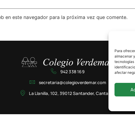
eb en este navegador para la próxima vez que comente.
Para ofrecer
almacenar y/
tecnologías
identificaci
942 338 169
afectar nega
secretaria@colegioverdemar.com
A
La Llanilla, 102, 39012 Santander, Cantabria
Privacidad
Cookies
Aviso Legal