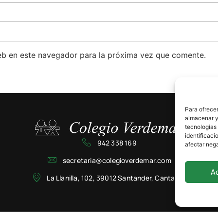
eb en este navegador para la próxima vez que comente.
Para ofrecer
almacenar y/
tecnologías
identificaci
942 338 169
afectar nega
secretaria@colegioverdemar.com
A
La Llanilla, 102, 39012 Santander, Cantabria