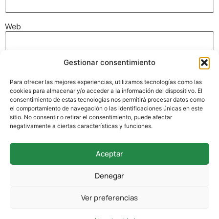
Web
Gestionar consentimiento
Guarda mi nombre, correo electrónico y web en este
navegador para la próxima vez que comente.
Para ofrecer las mejores experiencias, utilizamos tecnologías como las
cookies para almacenar y/o acceder a la información del dispositivo. El
consentimiento de estas tecnologías nos permitirá procesar datos como
el comportamiento de navegación o las identificaciones únicas en este
sitio. No consentir o retirar el consentimiento, puede afectar
negativamente a ciertas características y funciones.
Aceptar
942 338 169
Denegar
secretaria@colegioverdemar.com
Ver preferencias
La Llanilla, 102, 39012 Santander, Cantabria