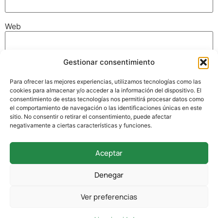
Web
Gestionar consentimiento
Guarda mi nombre, correo electrónico y web en este
navegador para la próxima vez que comente.
Para ofrecer las mejores experiencias, utilizamos tecnologías como las
cookies para almacenar y/o acceder a la información del dispositivo. El
consentimiento de estas tecnologías nos permitirá procesar datos como
el comportamiento de navegación o las identificaciones únicas en este
sitio. No consentir o retirar el consentimiento, puede afectar
negativamente a ciertas características y funciones.
Aceptar
942 338 169
Denegar
secretaria@colegioverdemar.com
Ver preferencias
La Llanilla, 102, 39012 Santander, Cantabria