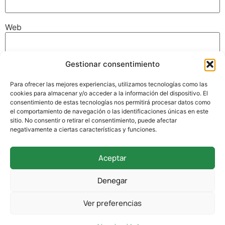
Web
Gestionar consentimiento
Guarda mi nombre, correo electrónico y web en este
navegador para la próxima vez que comente.
Para ofrecer las mejores experiencias, utilizamos tecnologías como las
cookies para almacenar y/o acceder a la información del dispositivo. El
consentimiento de estas tecnologías nos permitirá procesar datos como
el comportamiento de navegación o las identificaciones únicas en este
sitio. No consentir o retirar el consentimiento, puede afectar
negativamente a ciertas características y funciones.
Aceptar
942 338 169
Denegar
secretaria@colegioverdemar.com
Ver preferencias
La Llanilla, 102, 39012 Santander, Cantabria