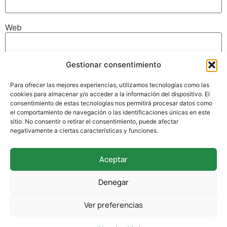
Web
Gestionar consentimiento
Guarda mi nombre, correo electrónico y web en este
navegador para la próxima vez que comente.
Para ofrecer las mejores experiencias, utilizamos tecnologías como las
cookies para almacenar y/o acceder a la información del dispositivo. El
consentimiento de estas tecnologías nos permitirá procesar datos como
el comportamiento de navegación o las identificaciones únicas en este
sitio. No consentir o retirar el consentimiento, puede afectar
negativamente a ciertas características y funciones.
Aceptar
942 338 169
Denegar
secretaria@colegioverdemar.com
Ver preferencias
La Llanilla, 102, 39012 Santander, Cantabria