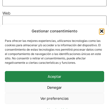
Web
Gestionar consentimiento
Guarda mi nombre, correo electrónico y web en este
navegador para la próxima vez que comente.
Para ofrecer las mejores experiencias, utilizamos tecnologías como las
cookies para almacenar y/o acceder a la información del dispositivo. El
consentimiento de estas tecnologías nos permitirá procesar datos como
el comportamiento de navegación o las identificaciones únicas en este
sitio. No consentir o retirar el consentimiento, puede afectar
negativamente a ciertas características y funciones.
Aceptar
942 338 169
Denegar
secretaria@colegioverdemar.com
Ver preferencias
La Llanilla, 102, 39012 Santander, Cantabria