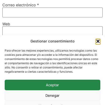
Correo electrónico
*
Web
Gestionar consentimiento
Guarda mi nombre, correo electrónico y web en este
navegador para la próxima vez que comente.
Para ofrecer las mejores experiencias, utilizamos tecnologías como las
cookies para almacenar y/o acceder a la información del dispositivo. El
consentimiento de estas tecnologías nos permitirá procesar datos como
el comportamiento de navegación o las identificaciones únicas en este
sitio. No consentir o retirar el consentimiento, puede afectar
negativamente a ciertas características y funciones.
Aceptar
942 338 169
Denegar
secretaria@colegioverdemar.com