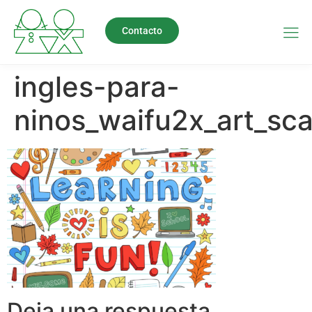
Contacto
ingles-para-
ninos_waifu2x_art_sc
Deja una respuesta