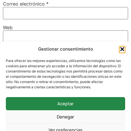
Correo electrónico
*
Web
Gestionar consentimiento
Guarda mi nombre, correo electrónico y web en este
navegador para la próxima vez que comente.
Para ofrecer las mejores experiencias, utilizamos tecnologías como las
cookies para almacenar y/o acceder a la información del dispositivo. El
consentimiento de estas tecnologías nos permitirá procesar datos como
el comportamiento de navegación o las identificaciones únicas en este
sitio. No consentir o retirar el consentimiento, puede afectar
negativamente a ciertas características y funciones.
Aceptar
942 338 169
Denegar
secretaria@colegioverdemar.com
Ver preferencias