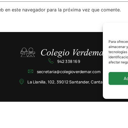
eb en este navegador para la próxima vez que comente.
Para ofrecer
almacenar y/
tecnologías
identificaci
942 338 169
afectar nega
secretaria@colegioverdemar.com
A
La Llanilla, 102, 39012 Santander, Cantabria
Privacidad
Cookies
Aviso Legal