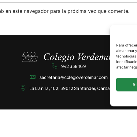
eb en este navegador para la próxima vez que comente.
Para ofrecer
almacenar y/
tecnologías
identificaci
942 338 169
afectar nega
secretaria@colegioverdemar.com
A
La Llanilla, 102, 39012 Santander, Cantabria
Privacidad
Cookies
Aviso Legal