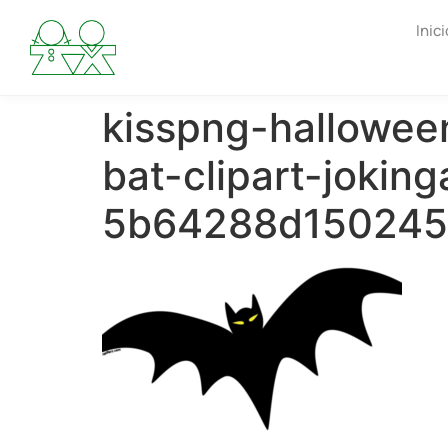
Inici
kisspng-halloween
bat-clipart-joking
5b64288d150245