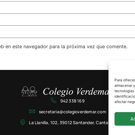
eb en este navegador para la próxima vez que comente.
Para ofrecer
almacenar y/
tecnologías
identificaci
942 338 169
afectar nega
secretaria@colegioverdemar.com
A
La Llanilla, 102, 39012 Santander, Cantabria