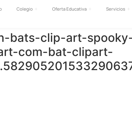
o
Colegio
Oferta Educativa
Servicios
-bats-clip-art-spooky-
art-com-bat-clipart-
.58290520153329063