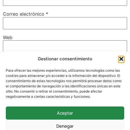
Correo electrónico
*
Web
Gestionar consentimiento
Guarda mi nombre, correo electrónico y web en este
navegador para la próxima vez que comente.
Para ofrecer las mejores experiencias, utilizamos tecnologías como las
cookies para almacenar y/o acceder a la información del dispositivo. El
consentimiento de estas tecnologías nos permitirá procesar datos como
el comportamiento de navegación o las identificaciones únicas en este
sitio. No consentir o retirar el consentimiento, puede afectar
negativamente a ciertas características y funciones.
Aceptar
942 338 169
Denegar