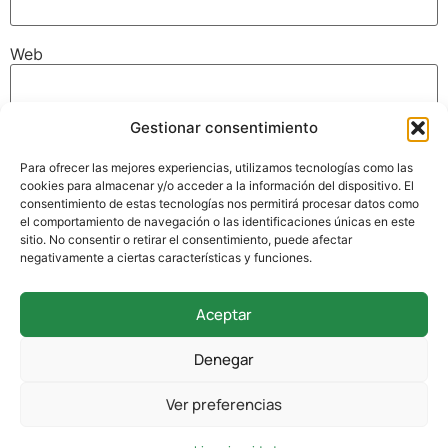
Web
Gestionar consentimiento
Guarda mi nombre, correo electrónico y web en este
navegador para la próxima vez que comente.
Para ofrecer las mejores experiencias, utilizamos tecnologías como las
cookies para almacenar y/o acceder a la información del dispositivo. El
consentimiento de estas tecnologías nos permitirá procesar datos como
el comportamiento de navegación o las identificaciones únicas en este
sitio. No consentir o retirar el consentimiento, puede afectar
negativamente a ciertas características y funciones.
Aceptar
942 338 169
Denegar
secretaria@colegioverdemar.com
Ver preferencias
La Llanilla, 102, 39012 Santander, Cantabria