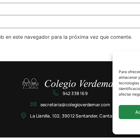
eb en este navegador para la próxima vez que comente.
Para ofrecer
almacenar y/
tecnologías
identificaci
942 338 169
afectar nega
secretaria@colegioverdemar.com
A
La Llanilla, 102, 39012 Santander, Cantabria