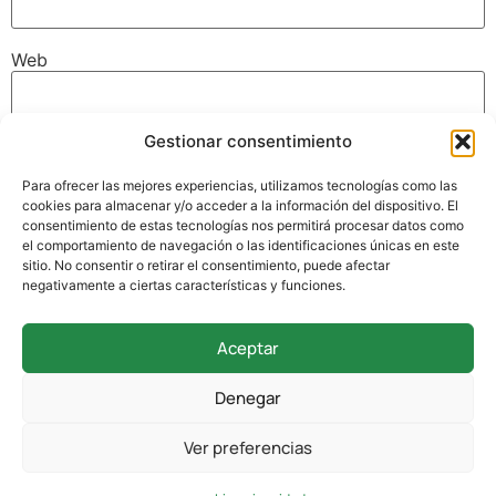
Web
Gestionar consentimiento
Guarda mi nombre, correo electrónico y web en este
navegador para la próxima vez que comente.
Para ofrecer las mejores experiencias, utilizamos tecnologías como las
cookies para almacenar y/o acceder a la información del dispositivo. El
consentimiento de estas tecnologías nos permitirá procesar datos como
el comportamiento de navegación o las identificaciones únicas en este
sitio. No consentir o retirar el consentimiento, puede afectar
negativamente a ciertas características y funciones.
Aceptar
942 338 169
Denegar
secretaria@colegioverdemar.com
Ver preferencias
La Llanilla, 102, 39012 Santander, Cantabria