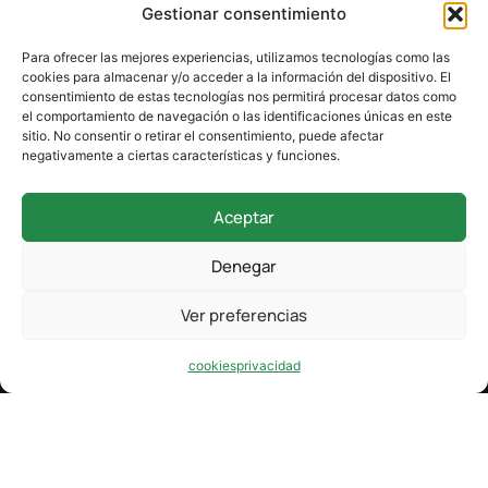
Gestionar consentimiento
Guarda mi nombre, correo electrónico y web en este
navegador para la próxima vez que comente.
Para ofrecer las mejores experiencias, utilizamos tecnologías como las
cookies para almacenar y/o acceder a la información del dispositivo. El
consentimiento de estas tecnologías nos permitirá procesar datos como
el comportamiento de navegación o las identificaciones únicas en este
sitio. No consentir o retirar el consentimiento, puede afectar
negativamente a ciertas características y funciones.
Aceptar
942 338 169
Denegar
secretaria@colegioverdemar.com
Ver preferencias
La Llanilla, 102, 39012 Santander, Cantabria
cookies
privacidad
Design by karma.
Privacidad
Cookies
Aviso Legal