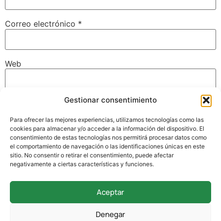
Correo electrónico
*
Web
Gestionar consentimiento
Guarda mi nombre, correo electrónico y web en este
navegador para la próxima vez que comente.
Para ofrecer las mejores experiencias, utilizamos tecnologías como las
cookies para almacenar y/o acceder a la información del dispositivo. El
consentimiento de estas tecnologías nos permitirá procesar datos como
el comportamiento de navegación o las identificaciones únicas en este
sitio. No consentir o retirar el consentimiento, puede afectar
negativamente a ciertas características y funciones.
Aceptar
942 338 169
Denegar