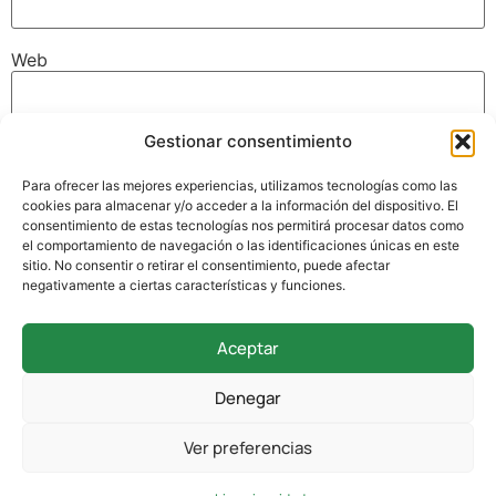
Web
Gestionar consentimiento
Guarda mi nombre, correo electrónico y web en este
navegador para la próxima vez que comente.
Para ofrecer las mejores experiencias, utilizamos tecnologías como las
cookies para almacenar y/o acceder a la información del dispositivo. El
consentimiento de estas tecnologías nos permitirá procesar datos como
el comportamiento de navegación o las identificaciones únicas en este
sitio. No consentir o retirar el consentimiento, puede afectar
negativamente a ciertas características y funciones.
Aceptar
942 338 169
Denegar
secretaria@colegioverdemar.com
Ver preferencias
La Llanilla, 102, 39012 Santander, Cantabria