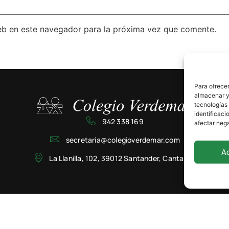
eb en este navegador para la próxima vez que comente.
Para ofrecer
almacenar y/
tecnologías
identificaci
942 338 169
afectar nega
secretaria@colegioverdemar.com
A
La Llanilla, 102, 39012 Santander, Cantabria
Privacidad
Cookies
Aviso Legal