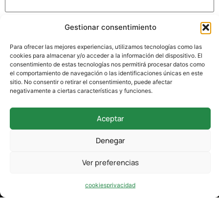
Gestionar consentimiento
Guarda mi nombre, correo electrónico y web en este
navegador para la próxima vez que comente.
Para ofrecer las mejores experiencias, utilizamos tecnologías como las
cookies para almacenar y/o acceder a la información del dispositivo. El
consentimiento de estas tecnologías nos permitirá procesar datos como
el comportamiento de navegación o las identificaciones únicas en este
sitio. No consentir o retirar el consentimiento, puede afectar
negativamente a ciertas características y funciones.
Aceptar
942 338 169
Denegar
secretaria@colegioverdemar.com
Ver preferencias
La Llanilla, 102, 39012 Santander, Cantabria
cookies
privacidad
Design by karma.