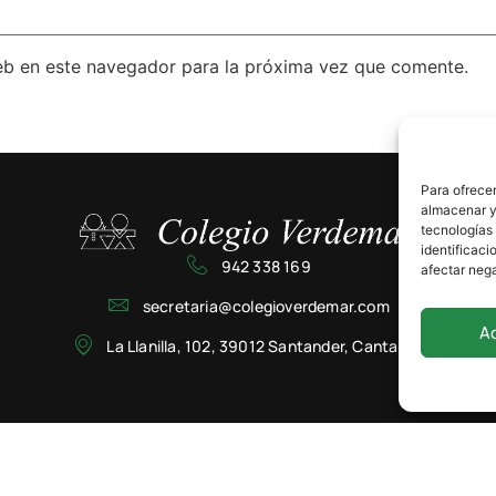
eb en este navegador para la próxima vez que comente.
Para ofrecer
almacenar y/
tecnologías
identificaci
942 338 169
afectar nega
secretaria@colegioverdemar.com
A
La Llanilla, 102, 39012 Santander, Cantabria
Privacidad
Cookies
Aviso Legal