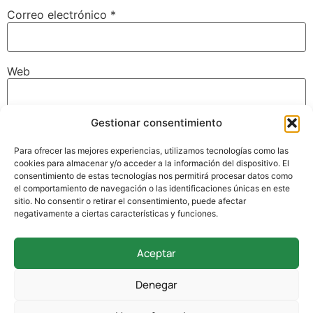
Correo electrónico
*
Web
Gestionar consentimiento
Guarda mi nombre, correo electrónico y web en este
navegador para la próxima vez que comente.
Para ofrecer las mejores experiencias, utilizamos tecnologías como las
cookies para almacenar y/o acceder a la información del dispositivo. El
consentimiento de estas tecnologías nos permitirá procesar datos como
el comportamiento de navegación o las identificaciones únicas en este
sitio. No consentir o retirar el consentimiento, puede afectar
negativamente a ciertas características y funciones.
Aceptar
942 338 169
Denegar
secretaria@colegioverdemar.com