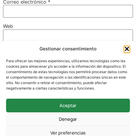
Correo electrónico
*
Web
Gestionar consentimiento
Guarda mi nombre, correo electrónico y web en este
navegador para la próxima vez que comente.
Para ofrecer las mejores experiencias, utilizamos tecnologías como las
cookies para almacenar y/o acceder a la información del dispositivo. El
consentimiento de estas tecnologías nos permitirá procesar datos como
el comportamiento de navegación o las identificaciones únicas en este
sitio. No consentir o retirar el consentimiento, puede afectar
negativamente a ciertas características y funciones.
Aceptar
942 338 169
Denegar
secretaria@colegioverdemar.com
Ver preferencias